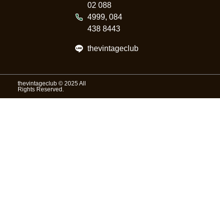
02 088
4999, 084
438 8443
thevintageclub
thevintageclub © 2025 All
Rights Reserved.